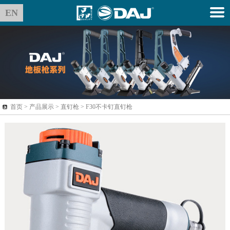
EN
首页 >
产品展示
> 直钉枪 > F30不卡钉直钉枪