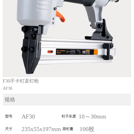
F30不卡钉直钉枪
AF30
规格
AF30
10～30mm
型号
钉子长度
235x55x197mm
100枚
尺寸
容钉量