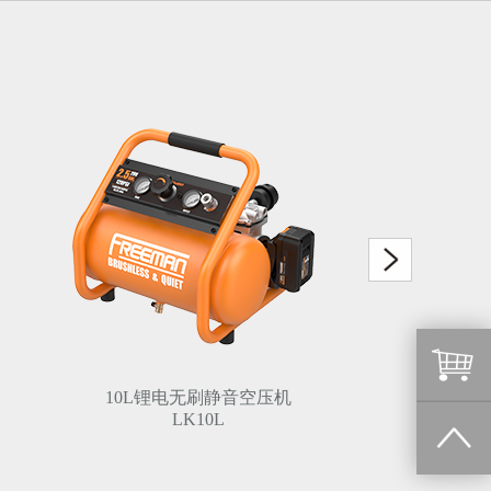
10L锂电无刷静音空压机
LK10L