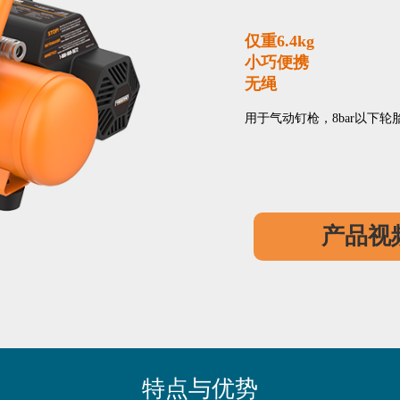
仅重6.4kg
小巧便携
无绳
用于气动钉枪，8bar以下
产品视
特点与优势