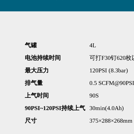
气罐
4L
电池持续时间
可打F30钉620
最大压力
120PSI (8.3bar)
排气量
0.5 SCFM@90PSI 
上气时间
90S
90PSI~120PSI持续上气
30min(4.0Ah)
尺寸
375×288×268mm