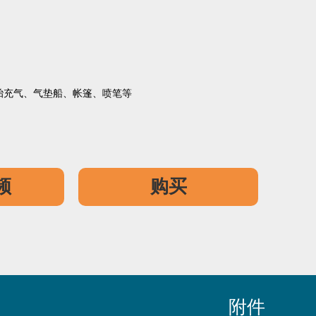
轮胎充气、气垫船、帐篷、喷笔等
频
购买
附件